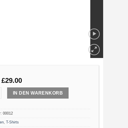
£
29.00
IN DEN WARENKORB
r:
00012
en
,
T-Shirts