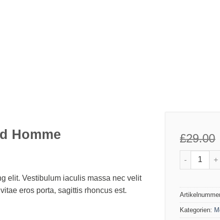
ted Homme
£
29.00
Anzahl
g elit. Vestibulum iaculis massa nec velit
itae eros porta, sagittis rhoncus est.
Artikelnumme
Kategorien:
M