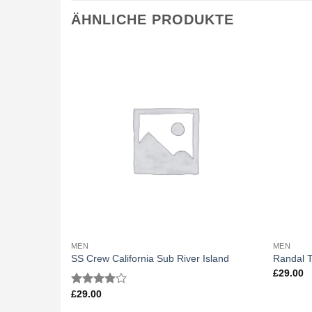
ÄHNLICHE PRODUKTE
MEN
MEN
SS Crew California Sub River Island
Randal T
£
29.00
£
29.00
Bewertet
mit
3.67