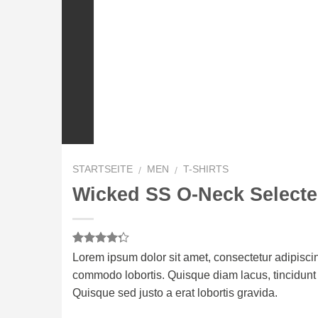
STARTSEITE
MEN
T-SHIRTS
/
/
Wicked SS O-Neck Selec
Bewertet
3
Lorem ipsum dolor sit amet, consectetur adipiscin
mit
4.00
commodo lobortis. Quisque diam lacus, tincidunt v
von 5,
basierend
Quisque sed justo a erat lobortis gravida.
auf
Kundenbewertungen