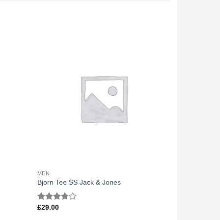
MEN
Bjorn Tee SS Jack & Jones
£
29.00
Bewertet
mit
3.50