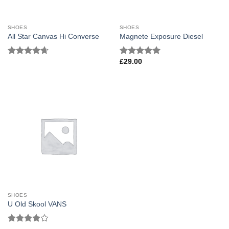
SHOES
SHOES
All Star Canvas Hi Converse
Magnete Exposure Diesel
£
29.00
Bewertet
Bewertet mit
mit
4.33
5.00
von 5
von 5
SHOES
U Old Skool VANS