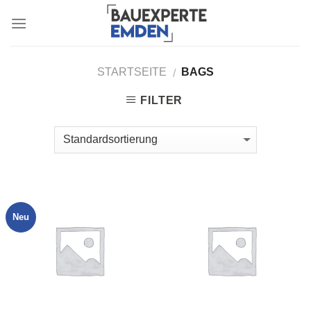
Skip
to
content
STARTSEITE
BAGS
/
FILTER
Neu