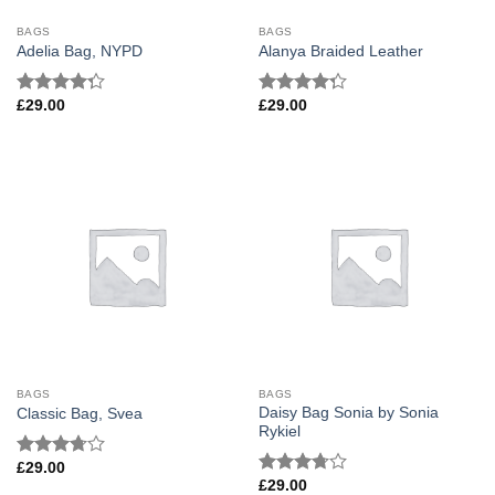
BAGS
BAGS
Adelia Bag, NYPD
Alanya Braided Leather
£
29.00
£
29.00
Bewertet
Bewertet
mit
4.00
mit
4.00
von 5
von 5
BAGS
BAGS
Daisy Bag Sonia by Sonia
Classic Bag, Svea
Rykiel
£
29.00
Bewertet
£
29.00
mit
3.50
Bewertet